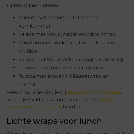
Lichte salade-ideeën:
Spinaziesalade met ei, tomaat en
komkommer.
Salade met tonijn, rucola en witte bonen.
Komkommersalade met hüttenkäse en
kruiden.
Salade met kip, paprika en yoghurtdressing.
Linzensalade met wortel en citroen.
Rucola met avocado, kikkererwten en
tomaat.
Meer inspiratie vind je bij
gezonde lunch salade
.
Neem je salade mee naar werk, dan is
salade
meenemen naar werk
handig.
Lichte wraps voor lunch
Wraps kunnen licht zijn als je ze niet te zwaar vult.