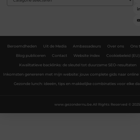
Beroemdheden
Uit de Media
Ambassadeurs
Over ons
Ons 
Blog publiceren
Contact
Website index
Cookiebeleid (EU)
Kwalitatieve backlinks: de sleutel tot duurzame SEO-resultaten
Inkomsten genereren met mijn website: jouw complete gids naar online
Gezonde lunch: ideeën, tips en makkelijke combinaties voor elke d
www.gezondernu.be.
All Rights Reserved © 2025