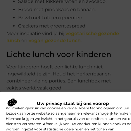
Salade met kikkererwten en avocado.
Brood met pindakaas en banaan.
Bowl met tofu en groenten.
Crackers met groentespread.
Meer inspiratie vind je bij
vegetarische gezonde
lunch
en
vegan gezonde lunch
.
Lichte lunch voor kinderen
Voor kinderen hoeft een lichte lunch niet
ingewikkeld te zijn. Houd het herkenbaar en
combineer kleine porties. Een lunchbox met
vakjes werkt vaak goed.
Ideeën:
Uw privacy staat bij ons voorop
Wij maken gebruik van cookies en vergelijkbare technologieën om uw
Volkoren brood met kaas en komkommer.
bezoek aan onze website zo aangenaam en relevant mogelijk te maken
Hiermee krijgen we inzicht in het gebruik van onze site en kunnen we 
Wraprolletjes met hummus.
diensten verbeteren. Afhankelijk van uw voorkeuren kunnen cookies o
Lunchbox met fruit, crackers en rauwkost.
worden ingezet voor statistische doeleinden en het tonen van