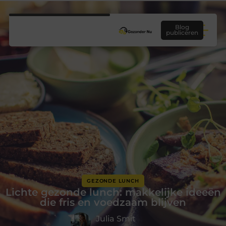
Blog
publiceren
GEZONDE LUNCH
Lichte gezonde lunch: makkelijke ideeën
die fris en voedzaam blijven
Julia Smit