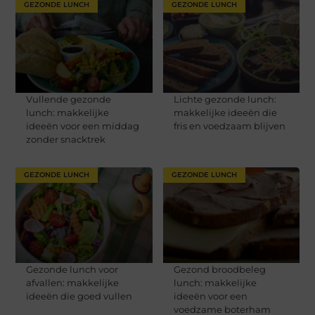
GEZONDE LUNCH
GEZONDE LUNCH
Vullende gezonde
Lichte gezonde lunch:
lunch: makkelijke
makkelijke ideeën die
ideeën voor een middag
fris en voedzaam blijven
zonder snacktrek
GEZONDE LUNCH
GEZONDE LUNCH
Gezonde lunch voor
Gezond broodbeleg
afvallen: makkelijke
lunch: makkelijke
ideeën die goed vullen
ideeën voor een
voedzame boterham