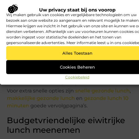
crackers en rauwkost.
Uw privacy staat bij ons voorop
Wij maken gebruik van cookies en vergelijkbare technologieën om uw
Snelle ideeën:
bezoek aan onze website zo aangenaam en relevant mogelijk te maken
Hiermee krijgen we inzicht in het gebruik van onze site en kunnen we 
Wrap met hummus, kipfilet en sla.
diensten verbeteren. Afhankelijk van uw voorkeuren kunnen cookies o
worden ingezet voor statistische doeleinden en het tonen van
Brood met ei, tomaat en komkommer.
gepersonaliseerde advertenties. Meer informatie leest u in ons cookiebe
Yoghurt met havermout, fruit en noten.
Alles Toestaan
Crackers met hüttenkäse en paprika.
Salade met tonijn en bonen.
Cookies Beheren
Wrap met tofu en rauwkost.
Cookiebeleid
Lunchbox met ei, kaas, fruit en crackers.
Voor extra snelle opties zijn
snelle gezonde lunch
,
makkelijke gezonde lunch
en
gezonde lunch 10
minuten
goede vervolgpagina’s.
Budgetvriendelijke eiwitrijke
lunch meenemen