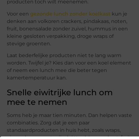
producten toch wilt meenemen.
Voor een
gezonde lunch zonder koelkast
kun je
denken aan volkoren crackers, pindakaas, noten,
fruit, bonensalade zonder zuivel, hummus in een
kleine gesloten verpakking, droge wraps of
stevige groenten.
Laat bederfelijke producten niet te lang warm
worden. Twijfel je? Kies dan voor een koel element
of neem een lunch mee die beter tegen
kamertemperatuur kan.
Snelle eiwitrijke lunch om
mee te nemen
Soms heb je maar tien minuten. Dan helpen vaste
combinaties. Zorg dat je een paar
standaardproducten in huis hebt, zoals wraps,
eieren, hummus, tonijn, hüttenkäse, yoghurt, fruit,