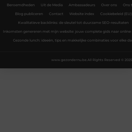
Beroemdheden
Uit de Media
Ambassadeurs
Over ons
Ons 
Blog publiceren
Contact
Website index
Cookiebeleid (EU)
Kwalitatieve backlinks: de sleutel tot duurzame SEO-resultaten
Inkomsten genereren met mijn website: jouw complete gids naar online
Gezonde lunch: ideeën, tips en makkelijke combinaties voor elke d
www.gezondernu.be.
All Rights Reserved © 2025