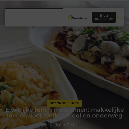
Blog
publiceren
GEZONDE LUNCH
Eiwitrijke lunch meenemen: makkelijke
ideeën voor werk, school en onderweg
Julia Smit