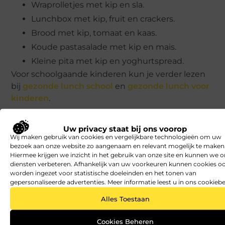
Wraprolletjes met kip en sla.
Lunchbox met kip, fruit en crackers.
Brood met kip, tomaat en kaas.
Koude pastasalade met kip en mais.
Kleine pita met kip en yoghurtspread.
Voor schoolgaande kinderen kun je verder lezen
bij
gezonde lunch school
en
gezonde lunch voor
kinderen
.
Budgetvriendelijke lunch met
Uw privacy staat bij ons voorop
kip
Wij maken gebruik van cookies en vergelijkbare technologieën om uw
bezoek aan onze website zo aangenaam en relevant mogelijk te maken
Hiermee krijgen we inzicht in het gebruik van onze site en kunnen we 
Kip kan iets duurder zijn dan eieren of
diensten verbeteren. Afhankelijk van uw voorkeuren kunnen cookies o
peulvruchten, maar je kunt het budgetvriendelijk
worden ingezet voor statistische doeleinden en het tonen van
gepersonaliseerde advertenties. Meer informatie leest u in ons cookiebe
houden. Gebruik restjes kip van het avondeten,
koop kip in aanbieding of combineer kip met
Alles Toestaan
goedkope ingrediënten zoals rijst, pasta, bonen,
wortel en komkommer.
Cookies Beheren