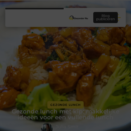
Blog
publiceren
GEZONDE LUNCH
Gezonde lunch met kip: makkelijke
ideeën voor een vullende lunch
Julia Smit