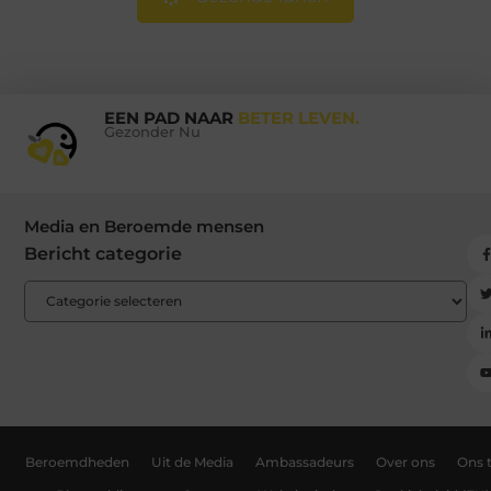
EEN PAD NAAR
BETER LEVEN.
Gezonder Nu
Media en Beroemde mensen
Bericht categorie
Beroemdheden
Uit de Media
Ambassadeurs
Over ons
Ons 