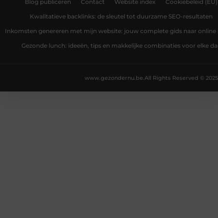
Blog publiceren
Contact
Website index
Cookiebeleid (EU)
Kwalitatieve backlinks: de sleutel tot duurzame SEO-resultaten
Inkomsten genereren met mijn website: jouw complete gids naar online
Gezonde lunch: ideeën, tips en makkelijke combinaties voor elke d
www.gezondernu.be.
All Rights Reserved © 2025