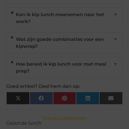
Kan ik kip lunch meenemen naar het
▼
werk?
Wat zijn goede combinaties voor een
▼
kipwrap?
Hoe bereid ik kip lunch voor met meal
▼
prep?
Goed artikel? Deel hem dan op:
X
Facebook
Pinterest
LinkedIn
Email
(Twitter)
Tags en Categorieën:
Gezonde lunch