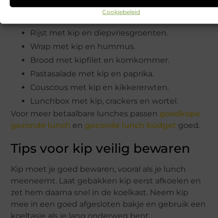
Cookiebeleid
Goedkope ideeën:
Rijst met kip en diepvriesgroenten.
Wrap met kip en hummus.
Brood met kipfilet en komkommer.
Pastasalade met kip en paprika.
Couscous met kip en kikkererwten.
Lunchbox met kip, crackers en wortel.
Voor meer betaalbare lunches passen
goedkope
gezonde lunch
en
gezonde lunch budget
goed.
Tips voor kip veilig bewaren
Kip moet je goed bewaren, vooral als je lunch
meeneemt. Laat gebakken kip eerst afkoelen en
zet hem daarna snel in de koelkast. Neem kip
mee in een goed afgesloten bakje en gebruik een
koeltasje als je lang onderweg bent.