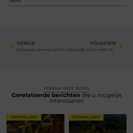
blijven
VORIGE
VOLGENDE
Gezonde warme lunch: makkelijke ideeën voor thuis, werk en koude dagen
Gezonde lunch met tonijn: makkelijke ideeën voor brood, wraps en salades
VERKEN ONZE BLOGS
Gerelateerde berichten
die u mogelijk
interesseren
GEZONDE LUNCH
GEZONDE LUNCH