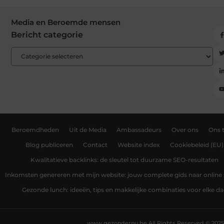
Media en Beroemde mensen
Bericht categorie
Beroemdheden
Uit de Media
Ambassadeurs
Over ons
Ons 
Blog publiceren
Contact
Website index
Cookiebeleid (EU)
Kwalitatieve backlinks: de sleutel tot duurzame SEO-resultaten
Inkomsten genereren met mijn website: jouw complete gids naar online
Gezonde lunch: ideeën, tips en makkelijke combinaties voor elke d
www.gezondernu.be.
All Rights Reserved © 2025