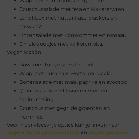
Wrap met ei, hummus en groenten.
Couscoussalade met feta en kikkererwten.
Lunchbox met hüttenkäse, crackers en
rauwkost.
Linzensalade met komkommer en tomaat.
Omeletreepjes met volkoren pita.
Vegan ideeën:
Bowl met tofu, rijst en broccoli.
Wrap met hummus, wortel en rucola.
Bonensalade met mais, paprika en avocado.
Quinoasalade met kikkererwten en
tahindressing.
Couscous met gegrilde groenten en
hummus.
Voor meer vleesvrije opties kun je linken naar
vegetarische gezonde lunch
en
vegan gezonde