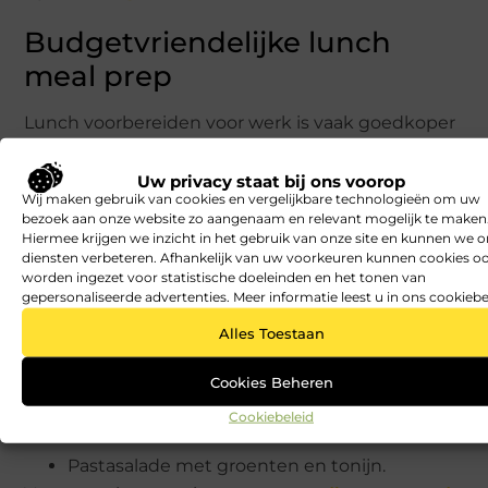
Budgetvriendelijke lunch
meal prep
Lunch voorbereiden voor werk is vaak goedkoper
dan elke dag iets kopen. Zeker als je werkt met
eenvoudige basisproducten zoals rijst, pasta,
Uw privacy staat bij ons voorop
Wij maken gebruik van cookies en vergelijkbare technologieën om uw
eieren, bonen, linzen, brood, wraps, wortel,
bezoek aan onze website zo aangenaam en relevant mogelijk te maken
komkommer en diepvriesgroenten.
Hiermee krijgen we inzicht in het gebruik van onze site en kunnen we 
diensten verbeteren. Afhankelijk van uw voorkeuren kunnen cookies o
Goedkope meal prep ideeën:
worden ingezet voor statistische doeleinden en het tonen van
gepersonaliseerde advertenties. Meer informatie leest u in ons cookiebe
Rijst met bonen, mais en paprika.
Alles Toestaan
Wrap met hummus en wortel.
Brood met ei en komkommer.
Cookies Beheren
Linzensalade met tomaat.
Cookiebeleid
Couscous met kikkererwten.
Pastasalade met groenten en tonijn.