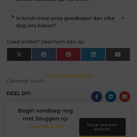
Is lunch meal prep goedkoper dan elke
▼
dag iets kopen?
Goed artikel? Deel hem dan op:
X
Facebook
Pinterest
LinkedIn
Email
(Twitter)
Tags en Categorieën:
Gezonde lunch
DEEL DIT:
Begin vandaag nog
met bloggen op
Stuur ons een
Gezonder Nu
bericht