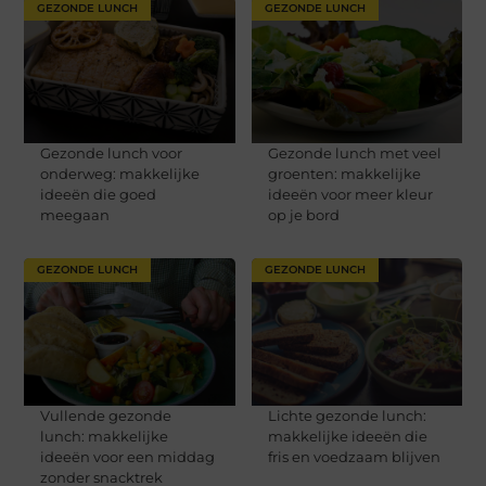
GEZONDE LUNCH
GEZONDE LUNCH
Gezonde lunch voor
Gezonde lunch met veel
onderweg: makkelijke
groenten: makkelijke
ideeën die goed
ideeën voor meer kleur
meegaan
op je bord
GEZONDE LUNCH
GEZONDE LUNCH
Vullende gezonde
Lichte gezonde lunch:
lunch: makkelijke
makkelijke ideeën die
ideeën voor een middag
fris en voedzaam blijven
zonder snacktrek