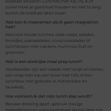
koelkast bewaren. Lunches met kip, vis, ei of
zuivel moet je goed koel houden en niet te lang
buiten de koelkast laten staan.
Wat kan ik meenemen als ik geen magnetron
heb?
Kies voor koude lunches zoals wraps, salades,
broodjes, pastasalades, couscoussalades of
lunchboxen met crackers, hummus, fruit en
groenten.
Wat is een eiwitrijke meal prep lunch?
Voorbeelden zijn een salade met tonijn en bonen,
een wrap met kip, een bowl met tofu of een
lunchbox met gekookt ei, hüttenkäse en
rauwkost.
Hoe voorkom ik dat mijn lunch slap wordt?
Bewaar dressing apart, gebruik stevige
ingrediënten en voeg kwetsbare sla pas later toe.