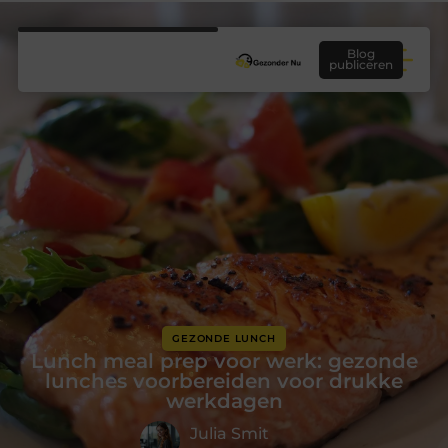
Blog
publiceren
GEZONDE LUNCH
Lunch meal prep voor werk: gezonde
lunches voorbereiden voor drukke
werkdagen
Julia Smit