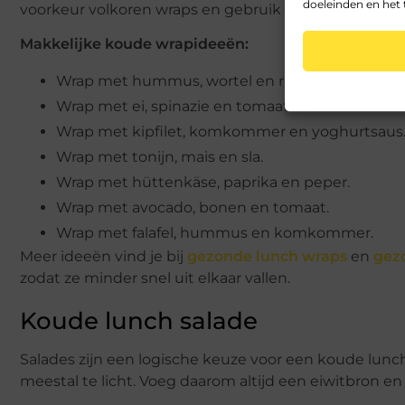
doeleinden en het 
voorkeur volkoren wraps en gebruik niet te veel saus, 
Makkelijke koude wrapideeën:
Wrap met hummus, wortel en rucola.
Wrap met ei, spinazie en tomaat.
Wrap met kipfilet, komkommer en yoghurtsaus
Wrap met tonijn, mais en sla.
Wrap met hüttenkäse, paprika en peper.
Wrap met avocado, bonen en tomaat.
Wrap met falafel, hummus en komkommer.
Meer ideeën vind je bij
gezonde lunch wraps
en
gez
zodat ze minder snel uit elkaar vallen.
Koude lunch salade
Salades zijn een logische keuze voor een koude lunch
meestal te licht. Voeg daarom altijd een eiwitbron en 