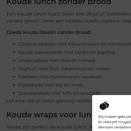
Koude lunch zonder brood
Een koude lunch hoeft zeker niet altijd uit boterh
variatie geven. Denk aan salades, bowls, crackers, wra
Goede koude ideeën zonder brood:
Couscoussalade met kikkererwten en komkom
Koude pastasalade met tonijn en paprika.
Linzensalade met feta en tomaat.
Yoghurt met fruit, havermout en noten.
Crackers met hummus en rauwkost.
Rijstsalade met kip en mais.
Quinoasalade met tofu en avocado.
Let erop dat je lunch genoeg vezels en eiwitten bevat. 
Koude wraps voor lunch
Wij maken gebruik
en relevant mogeli
Wraps zijn perfect als koude lunch. Je kunt ze snel
diensten verbetere