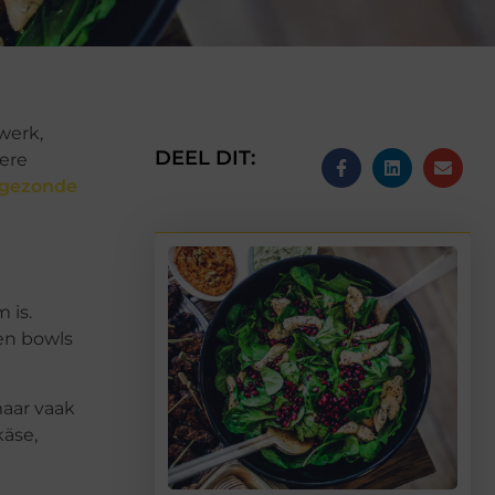
werk,
DEEL DIT:
kere
gezonde
 is.
 en bowls
maar vaak
käse,