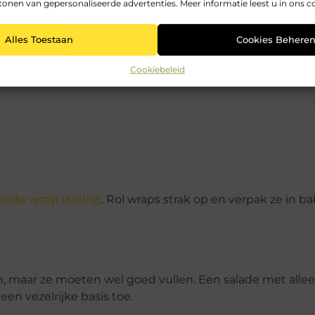
tonen van gepersonaliseerde advertenties. Meer informatie leest u in ons c
zodat ze stevig blijven.
Alles Toestaan
Cookies Behere
Cookiebeleid
.
onde wrap vulling
. Rol wraps strak op en verpak ze in ba
, maar ze moeten wel goed vullen. Een salade met alleen
een vezelrijke basis toe.