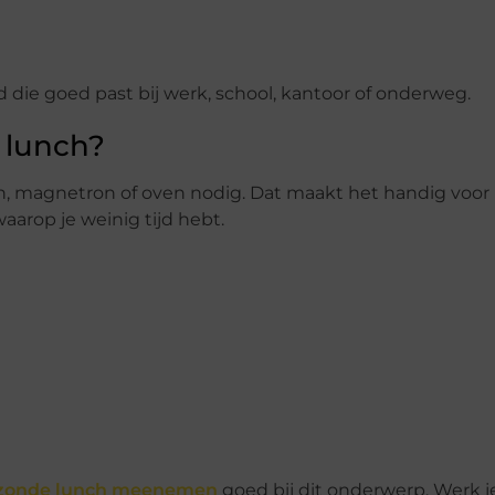
die goed past bij werk, school, kantoor of onderweg.
 lunch?
an, magnetron of oven nodig. Dat maakt het handig voor 
aarop je weinig tijd hebt.
zonde lunch meenemen
goed bij dit onderwerp. Werk je