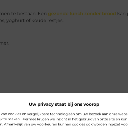
ammen te bestaan. Een
gezonde lunch zonder brood
kan j
ps, yoghurt of koude restjes.
mer.
Alleen fruit of rauwkost is meestal te licht als volledige
Uw privacy staat bij ons voorop
 van cookies en vergelijkbare technologieën om uw bezoek aan onze web
jk te maken. Hiermee krijgen we inzicht in het gebruik van onze site en k
 maken, makkelijk meenemen en zonder bestek eten. Kies 
n. Afhankelijk van uw voorkeuren kunnen cookies ook worden ingezet voor