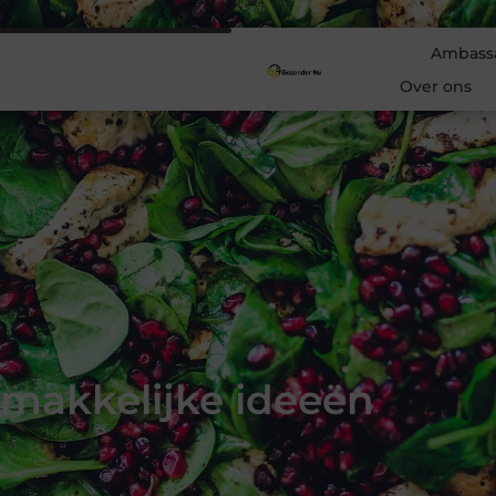
Ambass
Over ons
makkelijke ideeën