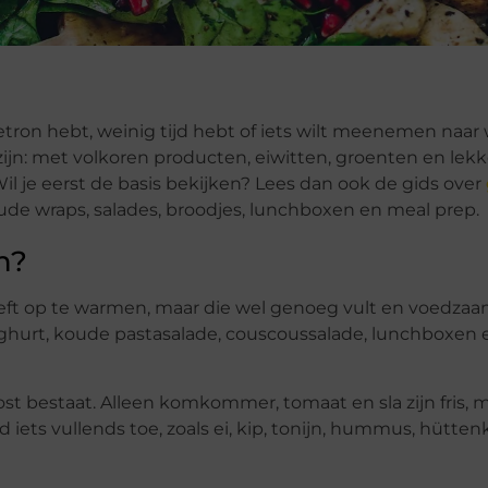
tron hebt, weinig tijd hebt of iets wilt meenemen naar 
zijn: met volkoren producten, eiwitten, groenten en lek
 je eerst de basis bekijken? Lees dan ook de gids over
koude wraps, salades, broodjes, lunchboxen en meal prep.
h?
eft op te warmen, maar die wel genoeg vult en voedzaam
yoghurt, koude pastasalade, couscoussalade, lunchboxen
kost bestaat. Alleen komkommer, tomaat en sla zijn fris, 
iets vullends toe, zoals ei, kip, tonijn, hummus, hütten