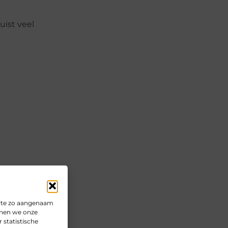
uist veel
 lunch.
site zo aangenaam
unnen we onze
bij
 statistische