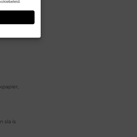
ookiebeleid.
n
kpapier,
 sla is