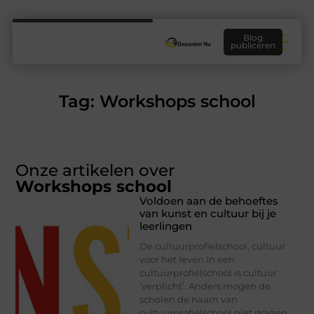
Blog
publiceren
Tag: Workshops school
Onze artikelen over
Workshops school
Voldoen aan de behoeftes
van kunst en cultuur bij je
leerlingen
De cultuurprofielschool, cultuur
voor het leven In een
cultuurprofielschool is cultuur
‘verplicht’. Anders mogen de
scholen de naam van
cultuurprofielschool niet dragen.