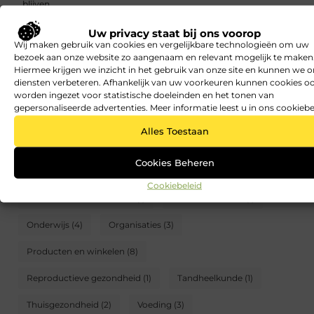
blijven
Uw privacy staat bij ons voorop
Gezonde lunch voor afvallen: makkelijke ideeën die goed vullen
Wij maken gebruik van cookies en vergelijkbare technologieën om uw
CATEGORIEËN
bezoek aan onze website zo aangenaam en relevant mogelijk te maken
Hiermee krijgen we inzicht in het gebruik van onze site en kunnen we 
diensten verbeteren. Afhankelijk van uw voorkeuren kunnen cookies o
Aandoeningen en ziekten
(7)
Alternatief
(3)
worden ingezet voor statistische doeleinden en het tonen van
gepersonaliseerde advertenties. Meer informatie leest u in ons cookiebe
Apotheek
(1)
Beroepen
(2)
Fitness
(7)
Alles Toestaan
Geestelijke gezondheid
(3)
Geneeskunde
(1)
Cookies Beheren
Gezonde lunch
(42)
Gezondheid van kinderen
(2)
Cookiebeleid
Gezondheid van vrouwen
(1)
Nieuws en media
(1)
Onderwijs
(4)
Organisaties
(3)
Producten en winkelen
(8)
Reproductieve gezondheid
(1)
Tandheelkunde
(1)
Thuisgezondheid
(2)
Voeding
(3)