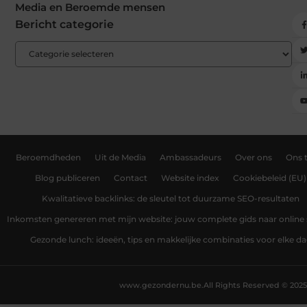
Media en Beroemde mensen
Bericht categorie
Beroemdheden
Uit de Media
Ambassadeurs
Over ons
Ons 
Blog publiceren
Contact
Website index
Cookiebeleid (EU)
Kwalitatieve backlinks: de sleutel tot duurzame SEO-resultaten
Inkomsten genereren met mijn website: jouw complete gids naar online
Gezonde lunch: ideeën, tips en makkelijke combinaties voor elke d
www.gezondernu.be.
All Rights Reserved © 2025