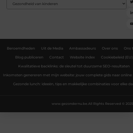
Beroemdheden
Uit de Media
Ambassadeurs
Over ons
Ons 
Blog publiceren
Contact
Website index
Cookiebeleid (EU)
Kwalitatieve backlinks: de sleutel tot duurzame SEO-resultaten
Inkomsten genereren met mijn website: jouw complete gids naar online
Gezonde lunch: ideeën, tips en makkelijke combinaties voor elke d
www.gezondernu.be.
All Rights Reserved © 2025