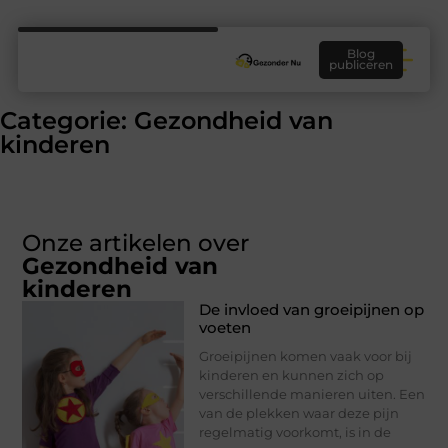
Blog
publiceren
Categorie: Gezondheid van
kinderen
Onze artikelen over
Gezondheid van
kinderen
De invloed van groeipijnen op
voeten
Groeipijnen komen vaak voor bij
kinderen en kunnen zich op
verschillende manieren uiten. Een
van de plekken waar deze pijn
regelmatig voorkomt, is in de