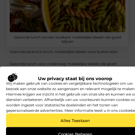
Gezonde lunch zonder koelkast: makkelijke ideeën die goed
blijven
Gezonde picknick lunch: makkelijke ideeën voor buiten eten
Gezonde lunch voor onderweg: makkelijke ideeën die goed
meegaan
Uw privacy staat bij ons voorop
Gezonde lunch met veel groenten: makkelijke ideeën voor meer
Wij maken gebruik van cookies en vergelijkbare technologieën om uw
kleur op je bord
bezoek aan onze website zo aangenaam en relevant mogelijk te maken
Hiermee krijgen we inzicht in het gebruik van onze site en kunnen we 
Vullende gezonde lunch: makkelijke ideeën voor een middag
diensten verbeteren. Afhankelijk van uw voorkeuren kunnen cookies o
zonder snacktrek
worden ingezet voor statistische doeleinden en het tonen van
gepersonaliseerde advertenties. Meer informatie leest u in ons cookiebe
Lichte gezonde lunch: makkelijke ideeën die fris en voedzaam
blijven
Alles Toestaan
Gezonde lunch voor afvallen: makkelijke ideeën die goed vullen
Cookies Beheren