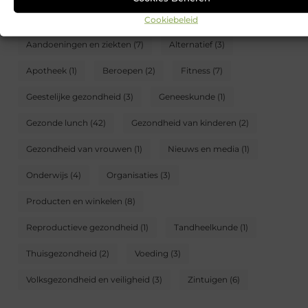
CATEGORIEËN
Cookiebeleid
Aandoeningen en ziekten
(7)
Alternatief
(3)
Apotheek
(1)
Beroepen
(2)
Fitness
(7)
Geestelijke gezondheid
(3)
Geneeskunde
(1)
Gezonde lunch
(42)
Gezondheid van kinderen
(2)
Gezondheid van vrouwen
(1)
Nieuws en media
(1)
Onderwijs
(4)
Organisaties
(3)
Producten en winkelen
(8)
Reproductieve gezondheid
(1)
Tandheelkunde
(1)
Thuisgezondheid
(2)
Voeding
(3)
Volksgezondheid en veiligheid
(3)
Zintuigen
(6)