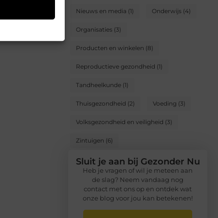
n
Nieuws en media
(1)
Onderwijs
(4)
Organisaties
(3)
Producten en winkelen
(8)
Reproductieve gezondheid
(1)
Tandheelkunde
(1)
Thuisgezondheid
(2)
Voeding
(3)
Volksgezondheid en veiligheid
(3)
Zintuigen
(6)
Sluit je aan bij Gezonder Nu
Heb je vragen of wil je meteen aan
de slag? Neem vandaag nog
contact met ons op en ontdek wat
onze blog voor jou kan betekenen!