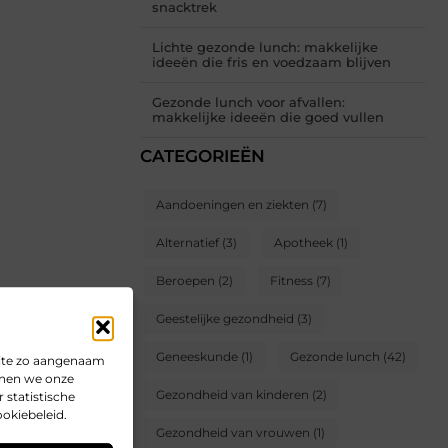
snacktrek
Lichte gezonde lunch: makkelijke
ideeën die fris en voedzaam blijven
Gezonde lunch voor afvallen:
makkelijke ideeën die goed vullen
CATEGORIEËN
Aandoeningen en ziekten
(7)
Alternatief
(3)
Apotheek
(1)
Beroepen
(2)
Fitness
(7)
Geestelijke gezondheid
(3)
Geneeskunde
(1)
Gezonde lunch
(42)
site zo aangenaam
unnen we onze
Gezondheid van kinderen
(2)
 statistische
ookiebeleid.
Gezondheid van vrouwen
(1)