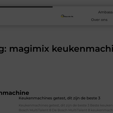
Ambass
Over ons
g: magimix keukenmach
nmachine
Keukenmachines getest, dit zijn de beste 3
Keukenmachines getest, dit zijn de beste 3 Beste keuke
Bosch MultiTalent 8 De Bosch MultiTalent 8 keukenmachi