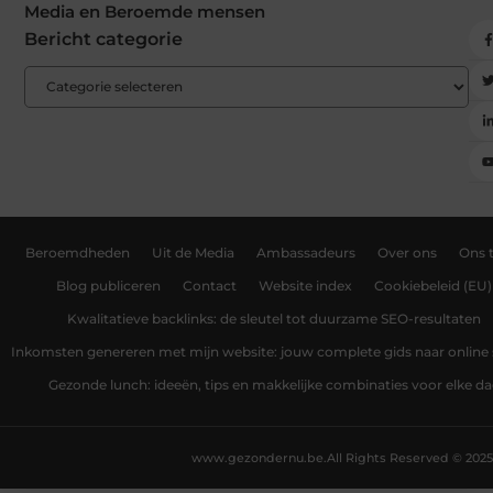
Media en Beroemde mensen
Bericht categorie
Beroemdheden
Uit de Media
Ambassadeurs
Over ons
Ons 
Blog publiceren
Contact
Website index
Cookiebeleid (EU)
Kwalitatieve backlinks: de sleutel tot duurzame SEO-resultaten
Inkomsten genereren met mijn website: jouw complete gids naar online
Gezonde lunch: ideeën, tips en makkelijke combinaties voor elke d
www.gezondernu.be.
All Rights Reserved © 2025