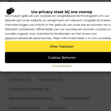
blijven
Uw privacy staat bij ons voorop
Gezonde lunch voor afvallen: makkelijke ideeën die goed vullen
Wij maken gebruik van cookies en vergelijkbare technologieën om uw
CATEGORIEËN
bezoek aan onze website zo aangenaam en relevant mogelijk te maken
Hiermee krijgen we inzicht in het gebruik van onze site en kunnen we 
diensten verbeteren. Afhankelijk van uw voorkeuren kunnen cookies o
Aandoeningen en ziekten
(7)
Alternatief
(3)
worden ingezet voor statistische doeleinden en het tonen van
gepersonaliseerde advertenties. Meer informatie leest u in ons cookiebe
Apotheek
(1)
Beroepen
(2)
Fitness
(7)
Alles Toestaan
Geestelijke gezondheid
(3)
Geneeskunde
(1)
Cookies Beheren
Gezonde lunch
(42)
Gezondheid van kinderen
(2)
Cookiebeleid
Gezondheid van vrouwen
(1)
Nieuws en media
(1)
Onderwijs
(4)
Organisaties
(3)
Producten en winkelen
(8)
Reproductieve gezondheid
(1)
Tandheelkunde
(1)
Thuisgezondheid
(2)
Voeding
(3)