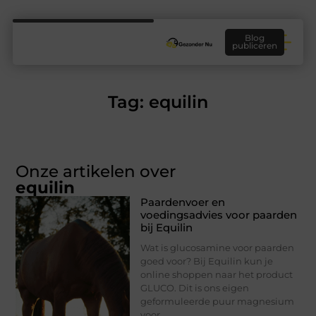
Blog
publiceren
Tag: equilin
Onze artikelen over
equilin
Paardenvoer en
voedingsadvies voor paarden
bij Equilin
Wat is glucosamine voor paarden
goed voor? Bij Equilin kun je
online shoppen naar het product
GLUCO. Dit is ons eigen
geformuleerde puur magnesium
voor