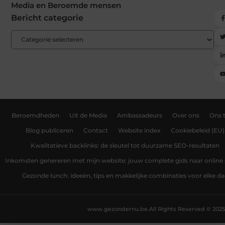
Media en Beroemde mensen
Bericht categorie
Beroemdheden
Uit de Media
Ambassadeurs
Over ons
Ons 
Blog publiceren
Contact
Website index
Cookiebeleid (EU)
Kwalitatieve backlinks: de sleutel tot duurzame SEO-resultaten
Inkomsten genereren met mijn website: jouw complete gids naar online
Gezonde lunch: ideeën, tips en makkelijke combinaties voor elke d
www.gezondernu.be.
All Rights Reserved © 2025