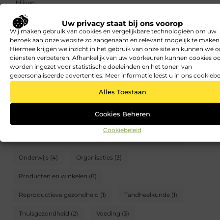
blijven
Uw privacy staat bij ons voorop
Gezonde lunch voor afvallen: makkelijke ideeën die goed vullen
Wij maken gebruik van cookies en vergelijkbare technologieën om uw
CATEGORIEËN
bezoek aan onze website zo aangenaam en relevant mogelijk te maken
Hiermee krijgen we inzicht in het gebruik van onze site en kunnen we 
diensten verbeteren. Afhankelijk van uw voorkeuren kunnen cookies o
Aandoeningen en ziekten
(7)
Alternatief
(3)
worden ingezet voor statistische doeleinden en het tonen van
gepersonaliseerde advertenties. Meer informatie leest u in ons cookiebe
Apotheek
(1)
Beroepen
(2)
Fitness
(7)
Alles Toestaan
Geestelijke gezondheid
(3)
Geneeskunde
(1)
Cookies Beheren
Gezonde lunch
(42)
Gezondheid van kinderen
(2)
Cookiebeleid
Gezondheid van vrouwen
(1)
Nieuws en media
(1)
Onderwijs
(4)
Organisaties
(3)
Producten en winkelen
(8)
Reproductieve gezondheid
(1)
Tandheelkunde
(1)
Thuisgezondheid
(2)
Voeding
(3)