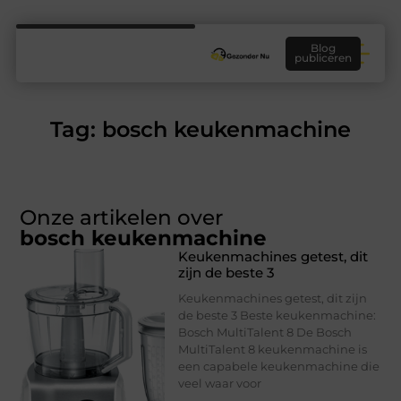
Blog
publiceren
Tag: bosch keukenmachine
Onze artikelen over
bosch keukenmachine
Keukenmachines getest, dit
zijn de beste 3
Keukenmachines getest, dit zijn
de beste 3 Beste keukenmachine:
Bosch MultiTalent 8 De Bosch
MultiTalent 8 keukenmachine is
een capabele keukenmachine die
veel waar voor