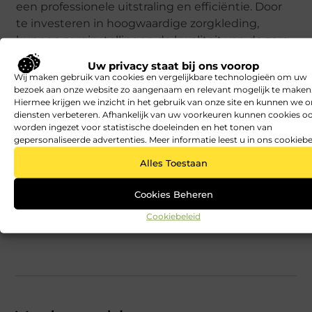
een professionele uitstraling en efficiëntie. Door
te investeren in hoogwaardige zorgkleding,
kunnen zorginstellingen de kwaliteit van de zorg
verbeteren en bijdragen aan het welzijn van hun
Uw privacy staat bij ons voorop
personeel. Neem de tijd om te ontdekken welke
Wij maken gebruik van cookies en vergelijkbare technologieën om uw
opties het beste passen bij uw behoeften en
bezoek aan onze website zo aangenaam en relevant mogelijk te maken
Hiermee krijgen we inzicht in het gebruik van onze site en kunnen we 
profiteer van de voordelen die goede zorgkleding
diensten verbeteren. Afhankelijk van uw voorkeuren kunnen cookies o
kan bieden.
worden ingezet voor statistische doeleinden en het tonen van
gepersonaliseerde advertenties. Meer informatie leest u in ons cookiebe
Bent u klaar om uw zorgkleding naar een hoger
Alles Toestaan
niveau te tillen? Neem contact op met onze
experts en ontdek de mogelijkheden voor uw
Cookies Beheren
zorginstelling.
Cookiebeleid