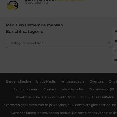
Gezonder Nu
Media en Beroemde mensen
Bericht categorie
Beroemdheden
Uit de Media
Ambassadeurs
Over ons
Ons 
Blog publiceren
Contact
Website index
Cookiebeleid (EU)
Kwalitatieve backlinks: de sleutel tot duurzame SEO-resultaten
Inkomsten genereren met mijn website: jouw complete gids naar online
Gezonde lunch: ideeën, tips en makkelijke combinaties voor elke d