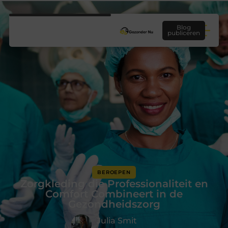
Blog
publiceren
BEROEPEN
Zorgkleding die Professionaliteit en
Comfort Combineert in de
Gezondheidszorg
Julia Smit