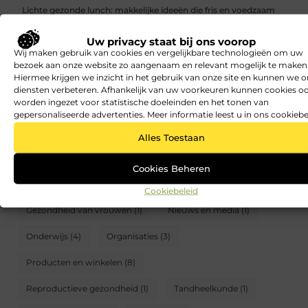
Lichte gezonde lunch: makkelijke ideeën die fris en voedzaam
blijven
Uw privacy staat bij ons voorop
Gezonde lunch voor afvallen: makkelijke ideeën die goed vullen
Wij maken gebruik van cookies en vergelijkbare technologieën om uw
bezoek aan onze website zo aangenaam en relevant mogelijk te maken
CATEGORIEËN
Hiermee krijgen we inzicht in het gebruik van onze site en kunnen we 
diensten verbeteren. Afhankelijk van uw voorkeuren kunnen cookies o
worden ingezet voor statistische doeleinden en het tonen van
Aandoeningen en ziekten
(7)
Alternatief
(3)
gepersonaliseerde advertenties. Meer informatie leest u in ons cookiebe
Apotheek
(1)
Beroepen
(2)
Fitness
(7)
Alles Toestaan
Geestelijke gezondheid
(3)
Geneeskunde
(1)
Cookies Beheren
Gezonde lunch
(42)
Gezondheid van kinderen
(2)
Cookiebeleid
Gezondheid van vrouwen
(1)
Nieuws en media
(1)
Onderwijs
(4)
Organisaties
(3)
Producten en winkelen
(8)
Reproductieve gezondheid
(1)
Tandheelkunde
(1)