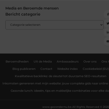
Media en Beroemde mensen
Bericht categorie
Beroemdheden
Uit de Media
Ambassadeurs
Over ons
Ons 
Blog publiceren
Contact
Website index
Cookiebeleid (EU)
Kwalitatieve backlinks: de sleutel tot duurzame SEO-resultaten
Inkomsten genereren met mijn website: jouw complete gids naar online
Gezonde lunch: ideeën, tips en makkelijke combinaties voor elke d
www.gezondernu.be.
All Rights Reserved © 2025