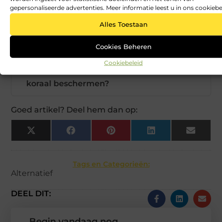
gepersonaliseerde advertenties. Meer informatie leest u in ons cookiebe
Alles Toestaan
Waar kan ik het beste mijn eerste
▼
duiken oefenen?
Cookies Beheren
Cookiebeleid
Hoe kan ik verantwoord duiken en het
▼
koraal beschermen?
Goed artikel? Deel hem dan op:
X
Facebook
Pinterest
LinkedIn
Email
(Twitter)
Tags en Categorieën:
Alternatief
DEEL DIT:
Begin vandaag nog