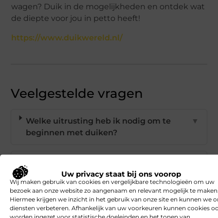
wagen? Duik in de mogelijkheden en ontdek wat
de diepte voor jou in petto heeft!
https://www.duikwereld.nl/
Veelgestelde vragen
Welke uitrusting heb ik nodig om te
▼
beginnen met duiken?
Hoe kies ik de beste duikcursus voor
▼
Uw privacy staat bij ons voorop
beginners?
Wij maken gebruik van cookies en vergelijkbare technologieën om uw
bezoek aan onze website zo aangenaam en relevant mogelijk te maken
Hiermee krijgen we inzicht in het gebruik van onze site en kunnen we 
Waarom is een duikmedisch onderzoek
▼
diensten verbeteren. Afhankelijk van uw voorkeuren kunnen cookies o
belangrijk?
worden ingezet voor statistische doeleinden en het tonen van