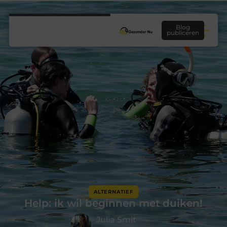
Blog
publiceren
ALTERNATIEF
Help: ik wil beginnen met duiken!
Julia Smit