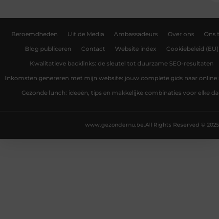
Beroemdheden
Uit de Media
Ambassadeurs
Over ons
Ons 
Blog publiceren
Contact
Website index
Cookiebeleid (EU)
Kwalitatieve backlinks: de sleutel tot duurzame SEO-resultaten
Inkomsten genereren met mijn website: jouw complete gids naar online
Gezonde lunch: ideeën, tips en makkelijke combinaties voor elke d
www.gezondernu.be.
All Rights Reserved © 2025